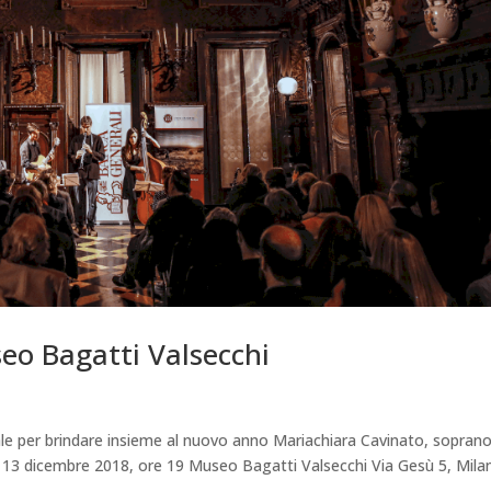
eo Bagatti Valsecchi
le per brindare insieme al nuovo anno Mariachiara Cavinato, sopran
ca 13 dicembre 2018, ore 19 Museo Bagatti Valsecchi Via Gesù 5, Mila