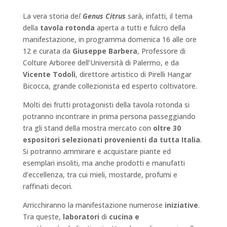
La vera storia de
l
Genus Citrus
sarà, infatti, il tema
della
tavola rotonda
aperta a tutti e fulcro della
manifestazione, in programma domenica 16 alle ore
12 e curata da
Giuseppe Barbera
, Professore di
Colture Arboree dell’Università di Palermo, e da
Vicente Todolì
, direttore artistico di Pirelli Hangar
Bicocca, grande collezionista ed esperto coltivatore.
Molti dei frutti protagonisti della tavola rotonda si
potranno incontrare in prima persona passeggiando
tra gli stand della mostra mercato con
oltre 30
espositori selezionati provenienti da tutta Italia
.
Si potranno ammirare e acquistare piante ed
esemplari insoliti, ma anche prodotti e manufatti
d’eccellenza, tra cui mieli, mostarde, profumi e
raffinati decori.
Arricchiranno la manifestazione numerose
iniziative
.
Tra queste,
laboratori
di
cucina e