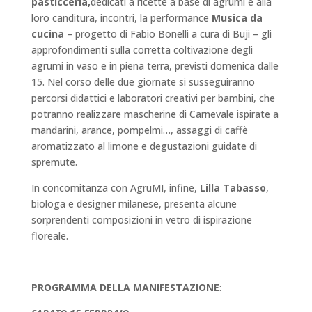
pasticceria,
dedicati a ricette a base di agrumi e alla
loro canditura, incontri, la performance
Musica da
cucina
– progetto di Fabio Bonelli a cura di Buji – gli
approfondimenti sulla corretta coltivazione degli
agrumi in vaso e in piena terra, previsti domenica dalle
15. Nel corso delle due giornate si susseguiranno
percorsi didattici e laboratori creativi per bambini, che
potranno realizzare mascherine di Carnevale ispirate a
mandarini, arance, pompelmi…, assaggi di caffè
aromatizzato al limone e degustazioni guidate di
spremute.
In concomitanza con AgruMI, infine,
Lilla Tabasso
,
biologa e designer milanese, presenta alcune
sorprendenti composizioni in vetro di ispirazione
floreale.
PROGRAMMA DELLA MANIFESTAZIONE
: