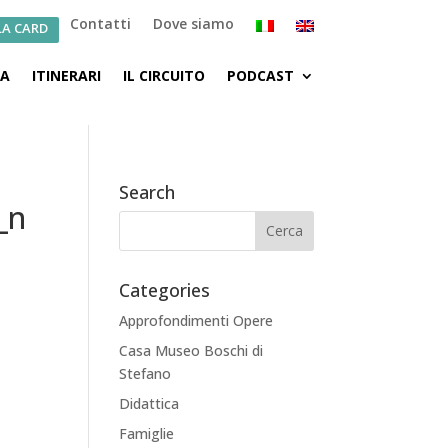
Contatti
Dove siamo
LA CARD
CA
ITINERARI
IL CIRCUITO
PODCAST
Search
_n
Categories
Approfondimenti Opere
Casa Museo Boschi di
Stefano
Didattica
Famiglie