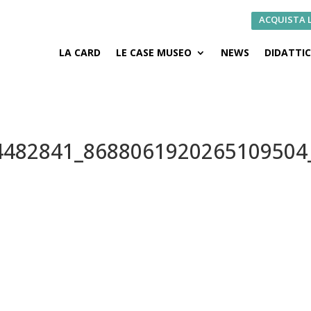
ACQUISTA 
LA CARD
LE CASE MUSEO
NEWS
DIDATTI
4482841_8688061920265109504