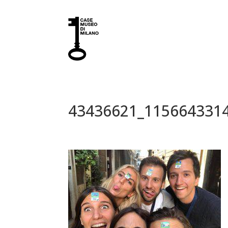
43436621_115664331