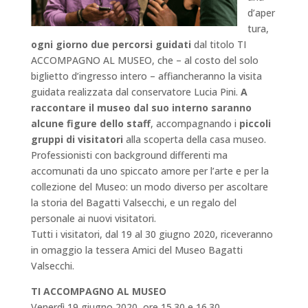
d’aper
tura,
ogni giorno due percorsi guidati
dal titolo TI
ACCOMPAGNO AL MUSEO, che – al costo del solo
biglietto d’ingresso intero – affiancheranno la visita
guidata realizzata dal conservatore Lucia Pini.
A
raccontare il museo dal suo interno saranno
alcune figure dello staff
, accompagnando i
piccoli
gruppi di visitatori
alla scoperta della casa museo.
Professionisti con background differenti ma
accomunati da uno spiccato amore per l’arte e per la
collezione del Museo: un modo diverso per ascoltare
la storia del Bagatti Valsecchi, e un regalo del
personale ai nuovi visitatori.
Tutti i visitatori, dal 19 al 30 giugno 2020, riceveranno
in omaggio la tessera Amici del Museo Bagatti
Valsecchi.
TI ACCOMPAGNO AL MUSEO
Venerdì 19 giugno 2020, ore 15.30 e 16.30