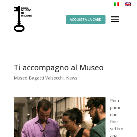
ACQUISTA LA CARD
Ti accompagno al Museo
Museo Bagatti Valsecchi
,
News
Per i
primi
due
fine
settim
ana