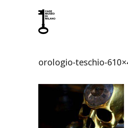
orologio-teschio-610