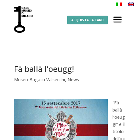
ACQUISTA LA CARD
Fà ballà l’oeugg!
Museo Bagatti Valsecchi
,
News
“Fà
ballà
l’oeug
g!” è il
titolo
dell’ini